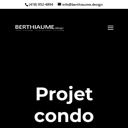
(418) 952-4894
info@berthiaume.design
Projet
condo