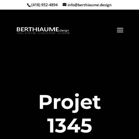
(418) 952-4894
info@berthiaume.design
Projet
1345