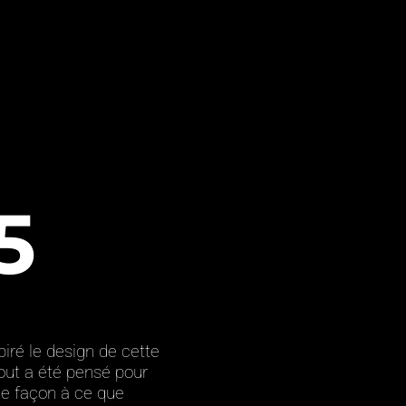
PROJETS
ME JOINDRE
5
iré le design de cette
Tout a été pensé pour
de façon à ce que