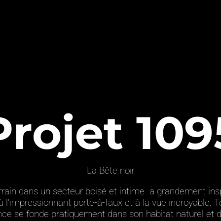
Projet 109
La Bête noir
ain dans un secteur boisé et intime a grandement insp
 l’impressionnant porte-à-faux et à la vue incroyable. 
nce se fonde pratiquement dans son habitat naturel et 