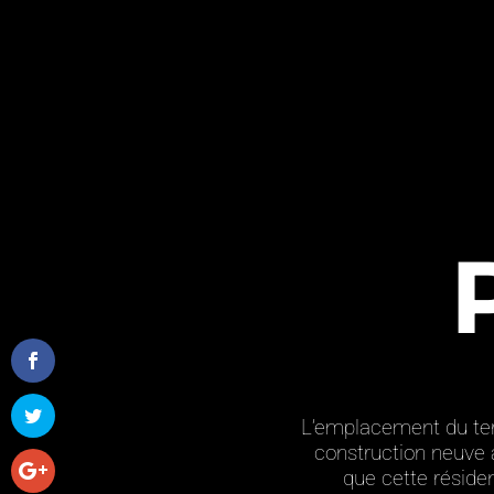
(418) 952-4894
info@berthiaume.design
L’emplacement du terr
construction neuve à
que cette réside