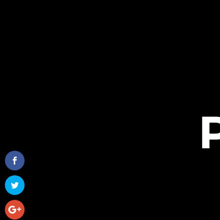
(418) 952-4894
info@berthiaume.design